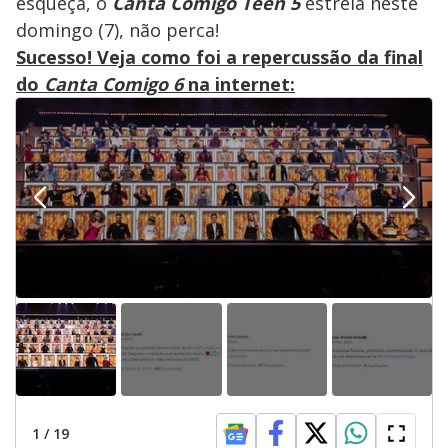
esqueça, o
Canta Comigo Teen 5
estreia neste
domingo (7), não perca!
Sucesso! Veja como foi a repercussão da final
do
Canta Comigo 6
na internet:
1
/
19