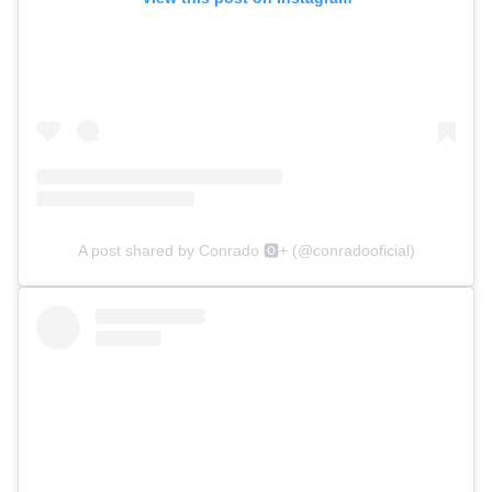
A post shared by Conrado 🅾️+ (@conradooficial)