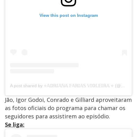
View this post on Instagram
A post shared by ⭐𝔸𝔻ℝ𝕀𝔸ℕ𝔸 𝔽𝔸ℝ𝕀𝔸𝕊 𝕍𝕀𝕆𝕃𝔼𝕀ℝ𝔸 ⭐ (@adrianafariasoficial)
Jão, Igor Godoi, Conrado e Gilliard aproveitaram
as fotos oficiais do programa para chamar os
seguidores para assistirem ao episódio.
Se liga: