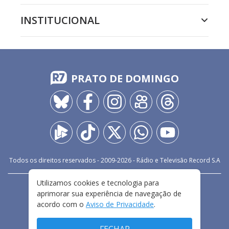
INSTITUCIONAL
PRATO DE DOMINGO
Todos os direitos reservados - 2009-
2026
- Rádio e Televisão Record S.A
Utilizamos cookies e tecnologia para
CARREIRA
FALE CONOSCO
PRIVACIDADE
aprimorar sua experiência de navegação de
TERMOS E CONDIÇÕES DE USO
acordo com o
Aviso de Privacidade
.