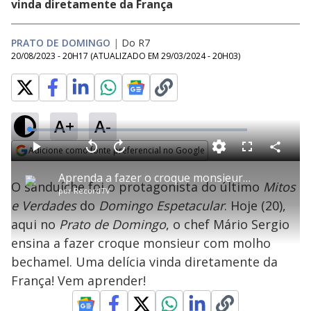
vinda diretamente da França
PRATO DE DOMINGO
|
Do R7
20/08/2023 - 20H17
(ATUALIZADO EM
29/03/2024 - 20H03
)
A+
A-
L
o
a
Adicione como fonte preferencial no Google
d
C
P
V
A
P
F
e
o
l
o
v
u
Opens in new window
d
m
a
l
a
l
:
Aprenda a fazer o croque monsieur, um misto quente diferente | Prato de Domingo
p
y
t
n
l
3
O sanduíche foi o protagonista do último
Mitos
a
a
ç
s
.
por
RecordTV
r
r
a
c
3
t
1
r
l
r
7
e Verdades
do
Domingo Espetacular
. Hoje (20),
i
0
1
e
%
l
s
0
e
h
aqui no
Prato de Domingo
e
s
, o chef Mário Sergio
n
a
g
e
r
u
g
ensina a fazer croque monsieur com molho
n
u
a
d
n
o
d
bechamel. Uma delícia vinda diretamente da
s
o
s
França! Vem aprender!
y