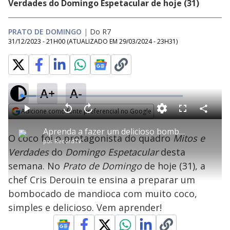
Verdades do Domingo Espetacular de hoje (31)
PRATO DE DOMINGO
|
Do R7
31/12/2023 - 21H00
(ATUALIZADO EM
29/03/2024 - 23H31
)
A+
A-
L
o
a
Adicione como fonte preferencial no Google
d
C
P
V
A
P
F
e
o
l
o
v
u
Opens in new window
d
m
a
l
a
l
:
Aprenda a fazer um delicioso bombocado com muito coco | Prato de Domingo
p
y
t
n
l
8
O coco foi o protagonista do quadro
Mitos e
a
a
ç
s
.
por
RecordTV
r
r
a
c
7
t
1
r
l
r
8
Verdades
do
Domingo Espetacular
desta
i
0
1
e
%
l
s
0
e
h
semana. No
Prato de Domingo
e
s
de hoje (31), a
n
a
g
e
r
u
g
chef Cris Derouin te ensina a preparar um
n
u
a
d
n
o
d
bombocado de mandioca com muito coco,
s
o
s
simples e delicioso. Vem aprender!
y