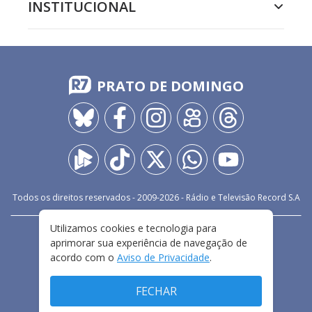
INSTITUCIONAL
PRATO DE DOMINGO
Todos os direitos reservados - 2009-
2026
- Rádio e Televisão Record S.A
Utilizamos cookies e tecnologia para
CARREIRA
FALE CONOSCO
PRIVACIDADE
aprimorar sua experiência de navegação de
TERMOS E CONDIÇÕES DE USO
acordo com o
Aviso de Privacidade
.
FECHAR