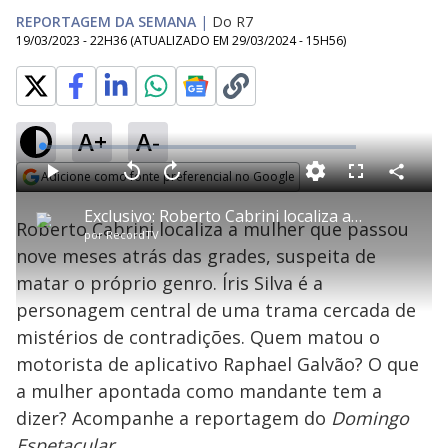
REPORTAGEM DA SEMANA
|
Do R7
19/03/2023 - 22H36
(ATUALIZADO EM
29/03/2024 - 15H56
)
A+
A-
L
o
a
Adicione como fonte preferencial no Google
d
C
P
V
A
P
F
e
o
l
o
v
u
Opens in new window
d
m
a
l
a
l
:
Exclusivo: Roberto Cabrini localiza acusada de incendiar genro
p
y
t
n
l
0
Roberto Cabrini localiza a mulher que passou
a
a
ç
s
.
por
RecordTV
r
r
a
c
7
t
1
r
l
r
7
nove meses atrás das grades, suspeita de
i
0
1
e
%
l
s
0
e
h
matar o próprio genro. Íris Silva é a
e
s
n
a
g
e
r
u
g
personagem central de uma trama cercada de
n
u
a
d
n
o
d
mistérios de contradições. Quem matou o
s
o
s
motorista de aplicativo Raphael Galvão? O que
y
a mulher apontada como mandante tem a
dizer? Acompanhe a reportagem do
Domingo
M
u
d
Espetacular.