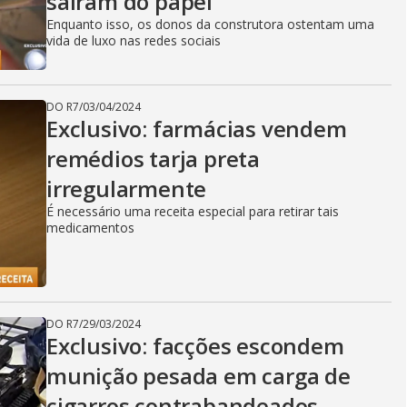
saíram do papel
Enquanto isso, os donos da construtora ostentam uma
vida de luxo nas redes sociais
DO R7
/
03/04/2024
Exclusivo: farmácias vendem
remédios tarja preta
irregularmente
É necessário uma receita especial para retirar tais
medicamentos
DO R7
/
29/03/2024
Exclusivo: facções escondem
munição pesada em carga de
cigarros contrabandeados