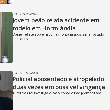
DO R7
/
26/05/2025
Jovem peão relata acidente em
rodeio em Hortolândia
Daniel reflete sobre risco na montaria após ser arrastado
por touro
DO R7
/
17/04/2025
Policial aposentado é atropelado
duas vezes em possível vingança
A Polícia Civil investiga o caso como crime premeditado