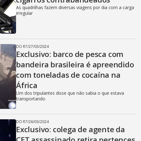
As quadrilhas fazem diversas viagens por dia com a carga
irregular
DO R7
/
27/03/2024
Exclusivo: barco de pesca com
bandeira brasileira é apreendido
com toneladas de cocaína na
África
Um dos tripulantes disse que não sabia o que estava
transportando
DO R7
/
26/03/2024
Exclusivo: colega de agente da
CET assassinado retira pertences