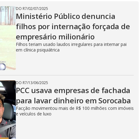
V
DO R7
/
02/07/2025
Ministério Público denuncia
filhos por internação forçada de
i
empresário milionário
Filhos teriam usado laudos irregulares para internar pai
em clínica psiquiátrica
d
e
DO R7
/
13/06/2025
PCC usava empresas de fachada
para lavar dinheiro em Sorocaba
o
Facção movimentou mais de R$ 100 milhões com imóveis
e veículos de luxo