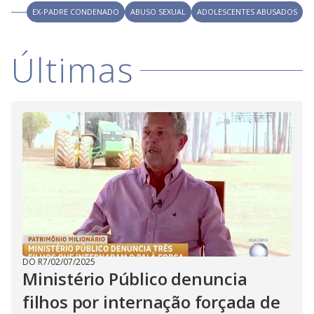
V
o
EX-PADRE CONDENADO
ABUSO SEXUAL
ADOLESCENTES ABUSADOS
i
Últimas
d
e
o
DO R7
/
02/07/2025
Ministério Público denuncia
filhos por internação forçada de