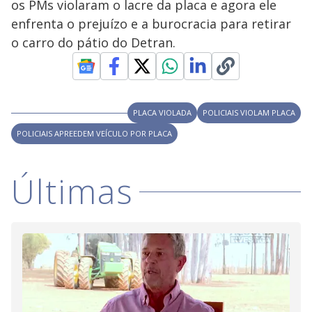
y
os PMs violaram o lacre da placa e agora ele
enfrenta o prejuízo e a burocracia para retirar
M
V
u
d
o carro do pátio do Detran.
o
i
PLACA VIOLADA
POLICIAIS VIOLAM PLACA
d
POLICIAIS APREEDEM VEÍCULO POR PLACA
e
Últimas
o