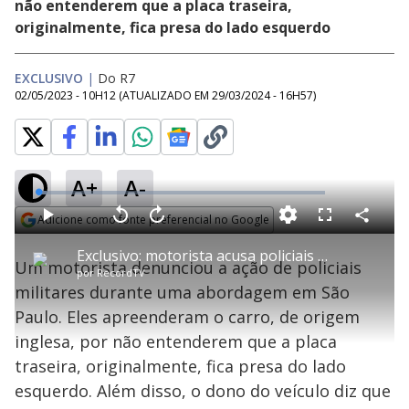
não entenderem que a placa traseira,
originalmente, fica presa do lado esquerdo
EXCLUSIVO
|
Do R7
02/05/2023 - 10H12
(ATUALIZADO EM
29/03/2024 - 16H57
)
A+
A-
L
o
a
Adicione como fonte preferencial no Google
d
C
P
V
A
P
F
e
o
l
o
v
u
Opens in new window
d
m
a
l
a
l
:
Exclusivo: motorista acusa policiais de violação da placa de carro durante abordagem
p
y
t
n
l
2
Um motorista denunciou a ação de policiais
a
a
ç
s
.
por
RecordTV
r
r
a
c
8
t
1
r
l
r
4
militares durante uma abordagem em São
i
0
1
e
%
l
s
0
e
h
Paulo. Eles apreenderam o carro, de origem
e
s
n
a
g
e
r
u
g
inglesa, por não entenderem que a placa
n
u
a
d
n
o
d
traseira, originalmente, fica presa do lado
s
o
s
esquerdo. Além disso, o dono do veículo diz que