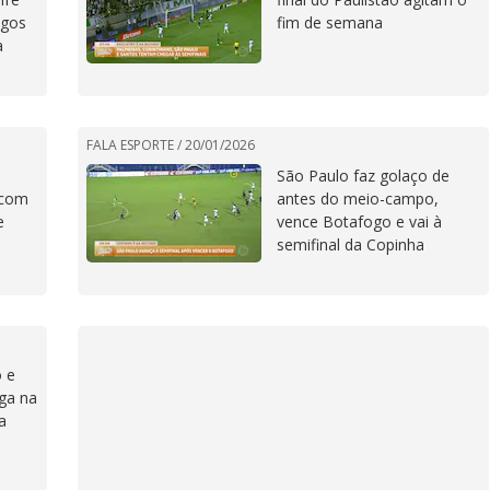
ogos
fim de semana
a
FALA ESPORTE /
20/01/2026
São Paulo faz golaço de
 com
antes do meio-campo,
e
vence Botafogo e vai à
semifinal da Copinha
o e
ga na
a