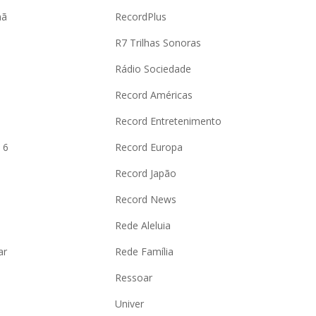
hã
RecordPlus
R7 Trilhas Sonoras
Rádio Sociedade
Record Américas
o
Record Entretenimento
 6
Record Europa
Record Japão
Record News
Rede Aleluia
ar
Rede Família
Ressoar
Univer