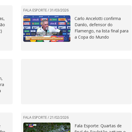
FALA ESPORTE /
31/03/2026
as,
Carlo Ancelotti confirma
ção
Danilo, defensor do
)
Flamengo, na lista final para
a Copa do Mundo
n,
ara
a
FALA ESPORTE /
21/02/2026
e
Fala Esporte: Quartas de
fre
final do Paulistão agitam o