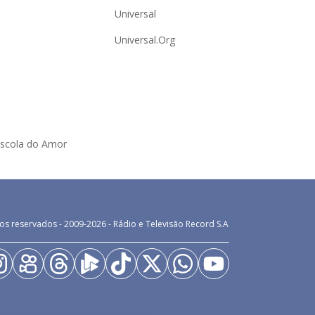
Universal
Universal.Org
Escola do Amor
os reservados - 2009-
2026
- Rádio e Televisão Record S.A