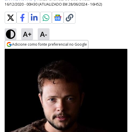
16/12/2020 - 00H30
(ATUALIZADO EM
28/06/2024 - 16H52
)
A+
A-
Adicione como fonte preferencial no Google
Opens in new window