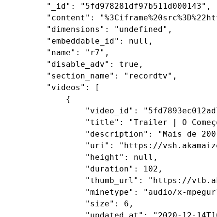
        "_id": "5fd978281df97b511d000143",

        "content": "%3Ciframe%20src%3D%22ht
        "dimensions": "undefined",

        "embeddable_id": null,

        "name": "r7",

        "disable_adv": true,

        "section_name": "recordtv",

        "videos": [

            {

                "video_id": "5fd7893ec012ad
                "title": "Trailer | O Começo
                "description": "Mais de 200
                "uri": "https://vsh.akamaiz
                "height": null,

                "duration": 102,

                "thumb_url": "https://vtb.a
                "minetype": "audio/x-mpegurl
                "size": 6,

                "updated_at": "2020-12-14T16