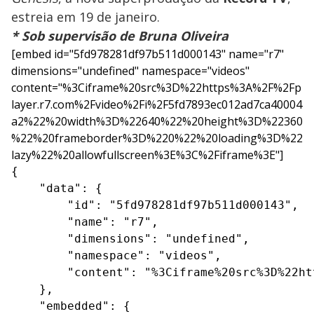
estreia em 19 de janeiro.
* Sob supervisão de Bruna Oliveira
[embed id="5fd978281df97b511d000143" name="r7"
dimensions="undefined" namespace="videos"
content="%3Ciframe%20src%3D%22https%3A%2F%2Fp
layer.r7.com%2Fvideo%2Fi%2F5fd7893ec012ad7ca40004
a2%22%20width%3D%22640%22%20height%3D%22360
%22%20frameborder%3D%220%22%20loading%3D%22
lazy%22%20allowfullscreen%3E%3C%2Fiframe%3E"]
{

    "data": {

        "id": "5fd978281df97b511d000143",

        "name": "r7",

        "dimensions": "undefined",

        "namespace": "videos",

        "content": "%3Ciframe%20src%3D%22ht
    },

    "embedded": {
