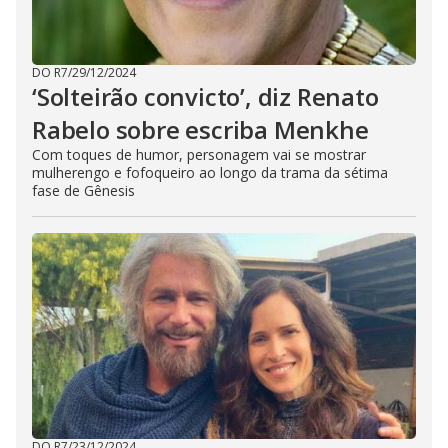
DO R7
/
29/12/2024
‘Solteirão convicto’, diz Renato
Rabelo sobre escriba Menkhe
Com toques de humor, personagem vai se mostrar
mulherengo e fofoqueiro ao longo da trama da sétima
fase de Gênesis
DO R7
/
23/12/2024