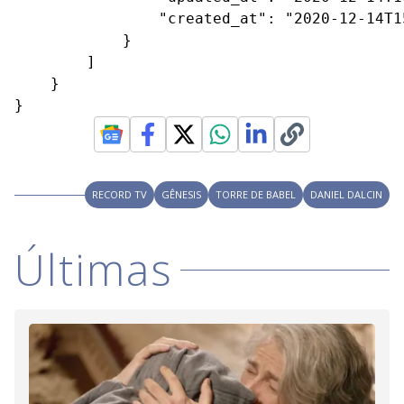
                "created_at": "2020-12-14T15
            }

        ]

    }

}
RECORD TV
GÊNESIS
TORRE DE BABEL
DANIEL DALCIN
Últimas