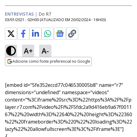
ENTREVISTAS
|
Do R7
03/01/2021 - 02H00
(ATUALIZADO EM
20/02/2024 - 16H03
)
A+
A-
Adicione como fonte preferencial no Google
Opens in new window
[embed id="5fe352eccd77c046530005b8" name="r7"
dimensions="undefined" namespace="videos"
content="%3Ciframe%20src%3D%22https%3A%2F%2Fp
layer.r7.com%2Fvideo%2Fi%2F5fdc2a9d416eb9a67f0011
67%22%20width%3D%22640%22%20height%3D%22360
%22%20frameborder%3D%220%22%20loading%3D%22
lazy%22%20allowfullscreen%3E%3C%2Fiframe%3E"]
{
