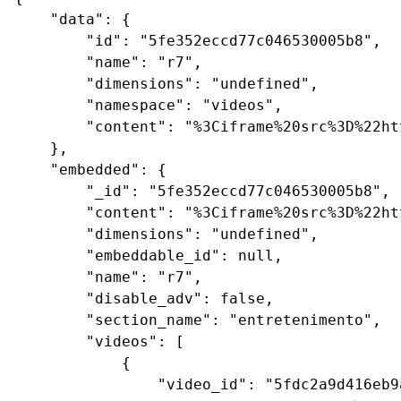
    "data": {

        "id": "5fe352eccd77c046530005b8",

        "name": "r7",

        "dimensions": "undefined",

        "namespace": "videos",

        "content": "%3Ciframe%20src%3D%22ht
    },

    "embedded": {

        "_id": "5fe352eccd77c046530005b8",

        "content": "%3Ciframe%20src%3D%22ht
        "dimensions": "undefined",

        "embeddable_id": null,

        "name": "r7",

        "disable_adv": false,

        "section_name": "entretenimento",

        "videos": [

            {

                "video_id": "5fdc2a9d416eb9