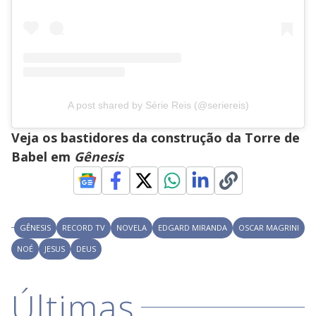
A post shared by Série Reis (@seriereis)
Veja os bastidores da construção da Torre de
Babel em
Gênesis
GÊNESIS
RECORD TV
NOVELA
EDGARD MIRANDA
OSCAR MAGRINI
NOÉ
JESUS
DEUS
Últimas