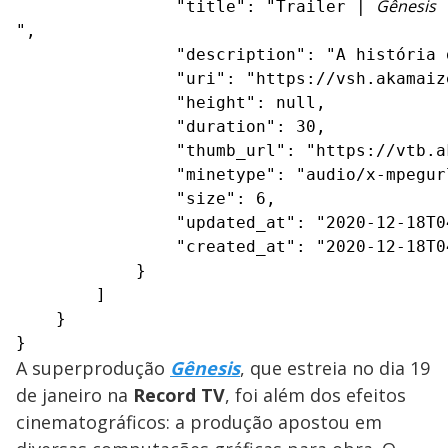
Gênesis
                "title": "Trailer | 
",

                "description": "A história 
                "uri": "https://vsh.akamaiz
                "height": null,

                "duration": 30,

                "thumb_url": "https://vtb.a
                "minetype": "audio/x-mpegurl
                "size": 6,

                "updated_at": "2020-12-18T04
                "created_at": "2020-12-18T04
            }

        ]

    }

}
A superprodução
Gênesis
, que estreia no dia 19
de janeiro na
Record TV
, foi além dos efeitos
cinematográficos: a produção apostou em