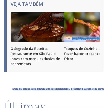
VEJA TAMBÉM
O Segredo da Receita:
Truques de Cozinha: Apre
Restaurante em São Paulo
fazer bacon crocante se
inova com menu exclusivo de
fritar
sobremesas
DOCE DE LEITA
DICAS COZINHA
CHEF DE COZINHA
GUGA ROCHA
RECEITAS
Últimas