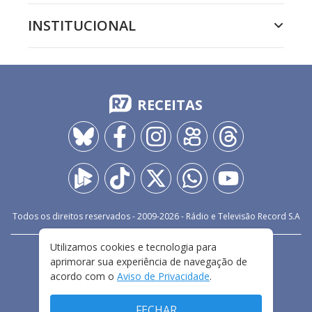
INSTITUCIONAL
RECEITAS
Todos os direitos reservados - 2009-
2026
- Rádio e Televisão Record S.A
Utilizamos cookies e tecnologia para
CARREIRA
FALE CONOSCO
PRIVACIDADE
aprimorar sua experiência de navegação de
TERMOS E CONDIÇÕES DE USO
acordo com o
Aviso de Privacidade
.
FECHAR