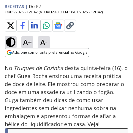
RECEITAS
|
Do R7
16/01/2025 - 12H42
(ATUALIZADO EM
16/01/2025 - 12H42
)
A+
A-
Loaded
:
3.51%
Adicione como fonte preferencial no Google
Ativar
Som
Opens in new window
No
Truques de Cozinha
desta quinta-feira (16), o
chef Guga Rocha ensinou uma receita prática
de doce de leite. Ele mostrou como preparar o
doce em uma assadeira utilizando o fogão.
Guga também deu dicas de como usar
ingredientes sem deixar nenhuma sobra na
embalagem e apresentou formas de afiar a
hélice do liquidificador em casa. Veja!