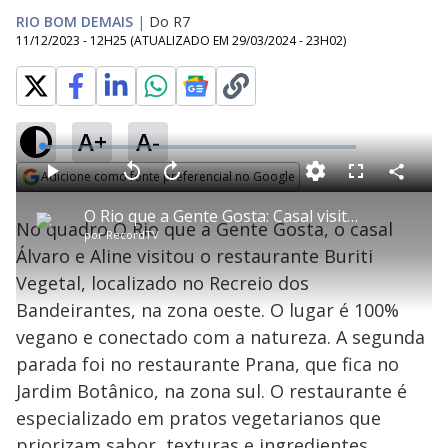
RIO BOM DEMAIS
|
Do R7
11/12/2023 - 12H25
(ATUALIZADO EM
29/03/2024 - 23H02
)
A+
A-
L
o
a
Adicione como fonte preferencial no Google
d
C
P
V
A
P
F
e
o
l
o
v
u
Opens in new window
d
m
a
l
a
l
:
O Rio que a Gente Gosta: Casal visita restaurantes veganos
p
y
t
n
l
2
No quadro O Rio que a Gente Gosta, o casal
a
a
ç
s
.
por
RecordTV
r
r
a
c
9
t
1
r
l
r
4
Álvaro e Aline visitou o restaurante Buriti
i
0
1
e
%
l
s
0
e
h
Vegetal, localizado no Recreio dos
e
s
n
a
g
e
r
u
g
Bandeirantes, na zona oeste. O lugar é 100%
n
u
a
d
n
o
d
vegano e conectado com a natureza. A segunda
s
o
s
parada foi no restaurante Prana, que fica no
y
Jardim Botânico, na zona sul. O restaurante é
especializado em pratos vegetarianos que
M
u
d
priorizam sabor, texturas e ingredientes