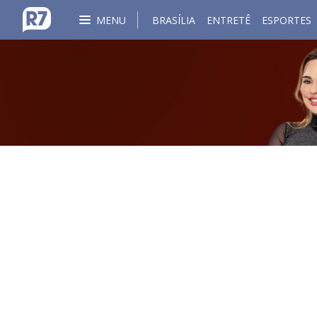
MENU
BRASÍLIA
ENTRETÊ
ESPORTES