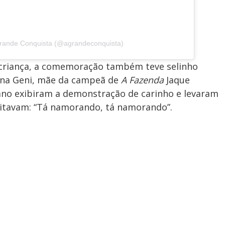
o
Grande Conquista (@agrandeconquista)
de criança, a comemoração também teve selinho
Dona Geni, mãe da campeã de
A Fazenda
Jaque
no exibiram a demonstração de carinho e levaram
ritavam: “Tá namorando, tá namorando”.