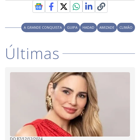
A GRANDE CONQUISTA
GUIPA
HADAD
AMIZADE
CLIMÃO
Últimas
DO R7
/
12/12/2024