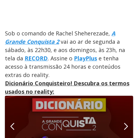
V
u
d
o
i
Sob o comando de Rachel Sheherezade,
A
d
Grande Conquista 2
vai ao ar de segunda a
sábado, às 22h30, e aos domingos, às 23h, na
e
tela da
RECORD
. Assine o
PlayPlus
e tenha
acesso à transmissão 24 horas e conteúdos
extras do reality.
o
Dicionário Conquisteiro! Descubra os termos
usados no reality: