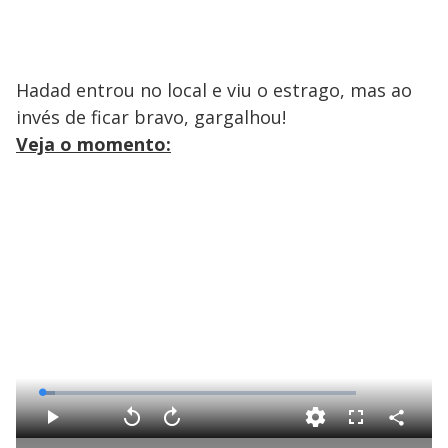
Hadad entrou no local e viu o estrago, mas ao
invés de ficar bravo, gargalhou!
Veja o momento:
L
o
a
d
C
P
V
A
F
e
o
l
o
v
u
d