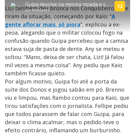
P
m
a
l
a
l
:
Guipa devolve na mesma moeda e suja cama de Hadad com creme e pasta de dente | A Grande Conquista
p
y
t
n
l
12
4
Lizi também deu bronca nos Conquisteiros que
a
a
ç
s
.
por
Novidades
r
r
a
c
0
t
1
r
l
r
3
riram da situação, começando por Kaio: “
A
i
0
1
e
%
l
s
0
e
h
gente aflorar mais, só piora
e
s
”, explicou a ex-
n
a
g
e
r
u
g
peoa, alegando que o militar colocou fogo na
n
u
a
d
n
o
d
confusão quando Guipa percebeu que a camisa
s
o
s
estava suja de pasta de dente. Any se meteu e
y
soltou: “Mano, deixa de ser chata, Lizi! Já falou
mil vezes a mesma coisa”. Any pediu que Kaio
M
V
u
d
também ficasse quieto.
o
Por algum motivo, Guipa foi até a porta da
i
suíte dos Donos e jogou sabão em pó. Brenno
viu e limpou, mas Rambo contou para Kaio, que
tirou satisfações com o jornalista. Fellipe pediu
d
que todos parassem de falar com Guipa, para
deixar o clima acalmar, mas o pedido teve o
e
efeito contrário, inflamando um burburinho.