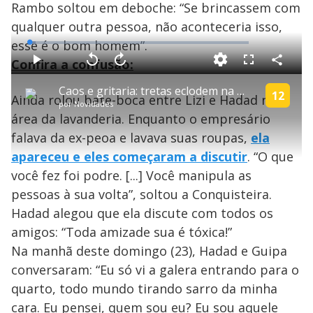
Rambo soltou em deboche: “Se brincassem com
o
qualquer outra pessoa, não aconteceria isso,
esse é o bom homem”.
L
o
a
Confira a confusão:
d
C
P
V
A
P
F
e
o
l
o
v
u
d
m
a
l
a
l
:
Caos e gritaria: tretas eclodem na Mansão após pegadinha com Guipa | A Grande Conquista
p
y
t
n
l
12
2
Ainda rolou bate-boca entre Lizi e Hadad na
a
a
ç
s
.
por
Novidades
r
r
a
c
7
t
1
r
l
r
2
área da lavanderia. Enquanto o empresário
i
0
1
e
%
l
s
0
e
h
falava da ex-peoa e lavava suas roupas,
e
s
n
ela
a
g
e
r
u
g
apareceu e eles começaram a discutir
. “O que
n
u
a
d
n
o
d
você fez foi podre. [...] Você manipula as
s
o
s
pessoas à sua volta”, soltou a Conquisteira.
y
Hadad alegou que ela discute com todos os
amigos: “Toda amizade sua é tóxica!”
M
V
u
d
Na manhã deste domingo (23), Hadad e Guipa
o
conversaram: “Eu só vi a galera entrando para o
i
quarto, todo mundo tirando sarro da minha
cara. Eu pensei, quem sou eu? Eu sou aquele