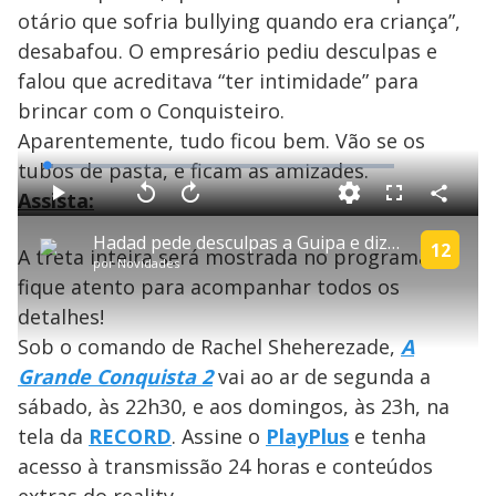
otário que sofria bullying quando era criança”,
d
desabafou. O empresário pediu desculpas e
falou que acreditava “ter intimidade” para
e
brincar com o Conquisteiro.
Aparentemente, tudo ficou bem. Vão se os
o
tubos de pasta, e ficam as amizades.
L
o
a
Assista:
d
C
P
V
A
P
F
e
o
l
o
v
u
d
m
a
l
a
l
:
Hadad pede desculpas a Guipa e diz que achava ter intimidade com conquisteiro | A Grande Conquista
p
y
t
n
l
12
1
A treta inteira será mostrada no programa,
a
a
ç
s
.
por
Novidades
r
r
a
c
8
t
1
r
l
r
5
fique atento para acompanhar todos os
i
0
1
e
%
l
s
0
e
h
detalhes!
e
s
n
a
g
e
r
u
g
Sob o comando de Rachel Sheherezade,
A
n
u
a
d
n
o
d
Grande Conquista 2
vai ao ar de segunda a
s
o
s
sábado, às 22h30, e aos domingos, às 23h, na
y
tela da
RECORD
. Assine o
PlayPlus
e tenha
acesso à transmissão 24 horas e conteúdos
M
u
d