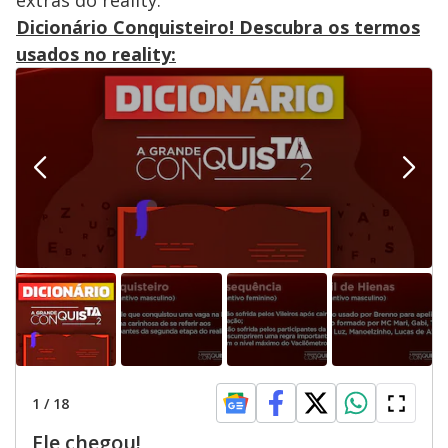
V
extras do reality.
o
Dicionário Conquisteiro! Descubra os termos
i
usados no reality:
d
e
o
1
/
18
Ele chegou!