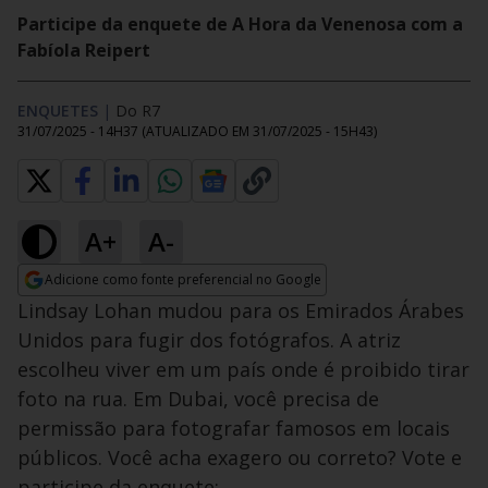
Participe da enquete de A Hora da Venenosa com a
Fabíola Reipert
ENQUETES
|
Do R7
31/07/2025 - 14H37
(ATUALIZADO EM
31/07/2025 - 15H43
)
A+
A-
Adicione como fonte preferencial no Google
Opens in new window
Lindsay Lohan mudou para os Emirados Árabes
Unidos para fugir dos fotógrafos. A atriz
escolheu viver em um país onde é proibido tirar
foto na rua. Em Dubai, você precisa de
permissão para fotografar famosos em locais
públicos. Você acha exagero ou correto? Vote e
participe da enquete: