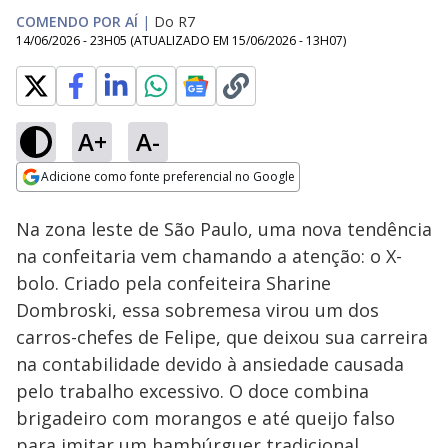
COMENDO POR AÍ
|
Do R7
14/06/2026 - 23H05
(ATUALIZADO EM
15/06/2026 - 13H07
)
A+
A-
Loaded
:
7.40%
Adicione como fonte preferencial no Google
Subtitles
Ativar
Som
Opens in new window
Na zona leste de São Paulo, uma nova tendência
na confeitaria vem chamando a atenção: o X-
bolo. Criado pela confeiteira Sharine
Dombroski, essa sobremesa virou um dos
carros-chefes de Felipe, que deixou sua carreira
na contabilidade devido à ansiedade causada
pelo trabalho excessivo. O doce combina
brigadeiro com morangos e até queijo falso
para imitar um hambúrguer tradicional.