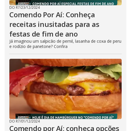
DO R7
/
23/12/2024
Comendo Por Aí: Conheça
receitas inusitadas para as
festas de fim de ano
Já imaginou um salpicão de pernil, lasanha de coxa de peru
e rodízio de panetone? Confira
DO R7
/
01/12/2024
Comendo por Aí: conheça opções