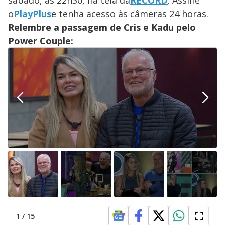
sábado, às 22h30, na tela da
RECORD
. Assine
o
PlayPlus
e tenha acesso às câmeras 24 horas.
Relembre a passagem de Cris e Kadu pelo
Power Couple:
1
/
15