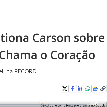
stiona Carson sobre
 Chama o Coração
bel, na RECORD
R
-
0:45
Adicione como fonte preferencial no Google