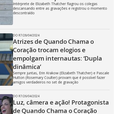
Intérprete de Elizabeth Thatcher flagrou os colegas
descansando entre as gravações e registrou o momento
descontraído
DO R7
/
28/04/2024
Atrizes de Quando Chama o
Coração trocam elogios e
empolgam internautas: ‘Dupla
dinâmica’
Sempre juntas, Erin Krakow (Elizabeth Thatcher) e Pascale
Hutton (Rosemary Coulter) provam que é possível fazer
amigos verdadeiros no set de gravação
DO R7
/
26/04/2024
Luz, câmera e ação! Protagonista
de Quando Chama o Coração