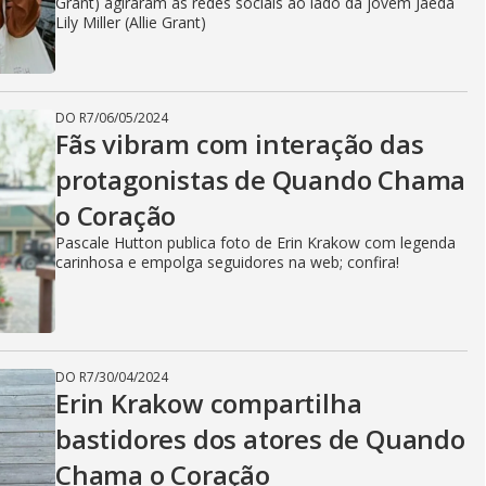
i
Grant) agiraram as redes sociais ao lado da jovem Jaeda
Lily Miller (Allie Grant)
d
DO R7
/
06/05/2024
Fãs vibram com interação das
e
protagonistas de Quando Chama
o Coração
o
Pascale Hutton publica foto de Erin Krakow com legenda
carinhosa e empolga seguidores na web; confira!
DO R7
/
30/04/2024
Erin Krakow compartilha
bastidores dos atores de Quando
Chama o Coração