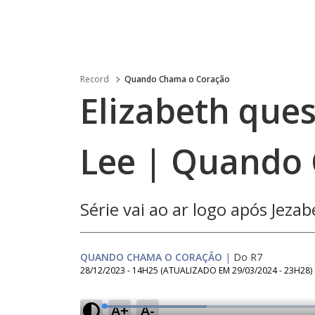
Record
Quando Chama o Coração
Elizabeth que
Lee | Quando
Série vai ao ar logo após Jeza
QUANDO CHAMA O CORAÇÃO
|
Do R7
28/12/2023 - 14H25
(ATUALIZADO EM
29/03/2024 - 23H28
)
A+
A-
L