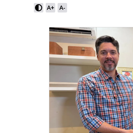
A+
A-