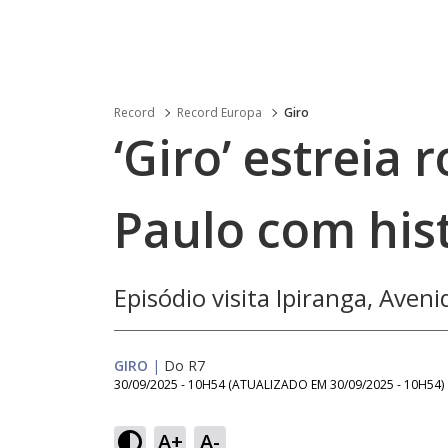
Record
Record Europa
Giro
‘Giro’ estreia 
Paulo com hist
Episódio visita Ipiranga, Aven
GIRO
|
Do R7
30/09/2025 - 10H54
(ATUALIZADO EM
30/09/2025 - 10H54
)
Loaded
:
5.29%
A+
A-