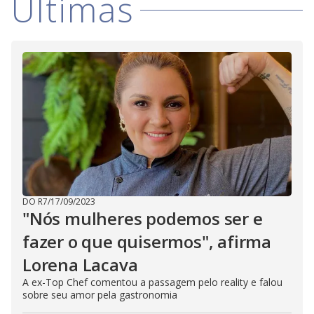
V
Últimas
i
d
e
o
DO R7
/
17/09/2023
"Nós mulheres podemos ser e
fazer o que quisermos", afirma
Lorena Lacava
A ex-Top Chef comentou a passagem pelo reality e falou
sobre seu amor pela gastronomia