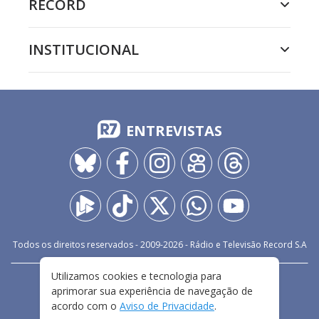
RECORD
INSTITUCIONAL
ENTREVISTAS
Todos os direitos reservados - 2009-
2026
- Rádio e Televisão Record S.A
Utilizamos cookies e tecnologia para
CARREIRA
FALE CONOSCO
PRIVACIDADE
aprimorar sua experiência de navegação de
TERMOS E CONDIÇÕES DE USO
acordo com o
Aviso de Privacidade
.