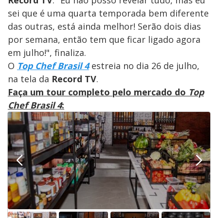
Record TV
: "Eu não posso revelar tudo, mas eu
sei que é uma quarta temporada bem diferente
das outras, está ainda melhor! Serão dois dias
por semana, então tem que ficar ligado agora
em julho!", finaliza.
O
Top Chef Brasil 4
estreia no dia 26 de julho,
na tela da
Record TV
.
Faça um tour completo pelo mercado do
Top
Chef Brasil 4
: