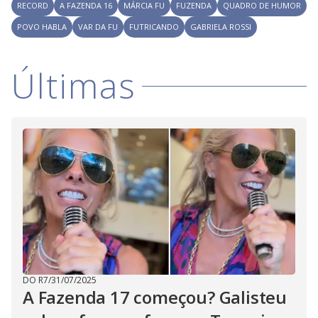
RECORD
A FAZENDA 16
MÁRCIA FU
FUZENDA
QUADRO DE HUMOR
POVO HABLA
VAR DA FU
FUTRICANDO
GABRIELA ROSSI
Últimas
DO R7
/
31/07/2025
A Fazenda 17 começou? Galisteu