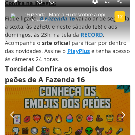
a
Confira na íntegra:
d
C
P
V
A
P
F
e
o
l
o
v
u
d
m
a
l
a
l
:
'Fuzenda': Márcia Fu descobre a opinião do público sobre os peões de A Fazenda 16
p
y
t
n
l
12
1
Fique ligado!
A Fazenda 16
vai ao ar de segunda
a
a
ç
s
.
por
Novidades
r
r
a
c
6
t
1
r
l
r
5
a sexta, às 22h30, e neste sábado (28) e aos
i
0
1
e
%
l
s
0
e
h
domingos, às 23h, na tela da
e
s
RECORD
.
n
a
g
e
r
u
g
Acompanhe o
site oficial
para ficar por dentro
n
u
a
d
n
o
d
das novidades. Assine o
PlayPlus
e tenha acesso
s
o
s
às câmeras 24 horas.
y
Torcida! Confira os emojis dos
M
peões de A Fazenda 16
V
u
d
o
i
d