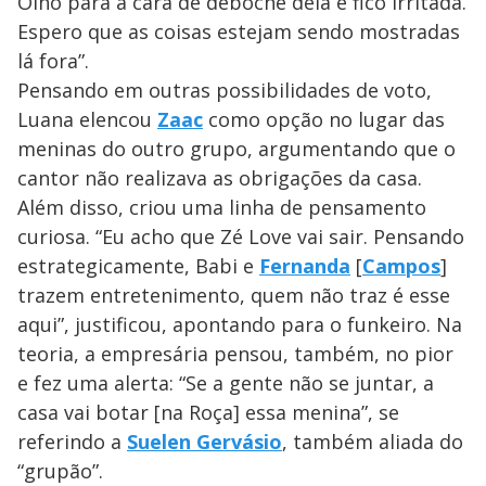
Olho para a cara de deboche dela e fico irritada.
Espero que as coisas estejam sendo mostradas
lá fora”.
Pensando em outras possibilidades de voto,
Luana elencou
Zaac
como opção no lugar das
meninas do outro grupo, argumentando que o
cantor não realizava as obrigações da casa.
Além disso, criou uma linha de pensamento
curiosa. “Eu acho que Zé Love vai sair. Pensando
estrategicamente, Babi e
Fernanda
[
Campos
]
trazem entretenimento, quem não traz é esse
aqui”, justificou, apontando para o funkeiro. Na
teoria, a empresária pensou, também, no pior
e fez uma alerta: “Se a gente não se juntar, a
casa vai botar [na Roça] essa menina”, se
referindo a
Suelen Gervásio
, também aliada do
“grupão”.