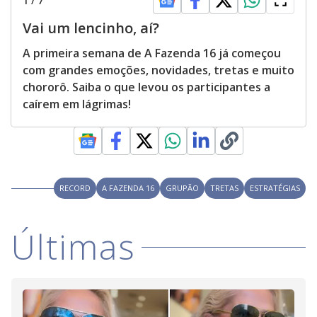
1
/
7
Vai um lencinho, aí?
A primeira semana de A Fazenda 16 já começou
com grandes emoções, novidades, tretas e muito
chororô. Saiba o que levou os participantes a
caírem em lágrimas!
RECORD
A FAZENDA 16
GRUPÃO
TRETAS
ESTRATÉGIAS
Últimas