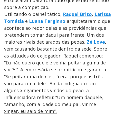
e colocaram para fora tudo que estão sentindo
sobre a competição.
Utilizando o painel tático,
Raquel Brito
,
Larissa
Tomásia
e
Luana Targinno
arquitetaram o que
acontece ao redor delas e as providências que
pretendem tomar daqui para frente. Um dos
maiores rivais declarados das peoas,
Zé Love
,
vem causando bastante dentro da sede. Sobre
as atitudes do ex-jogador, Raquel comentou:
“Eu não quero que ele venha peitar alguma de
vocês”. A empresária se prontificou e garantiu:
“Se peitar uma de nós, já era, porque as três
vão para cima dele”. Ainda indignada com
alguns xingamentos vindos do peão, a
influenciadora refletiu: “Um homem daquele,
tamanho, com a idade do meu pai, vir me
xingar, eu saio de mim”.