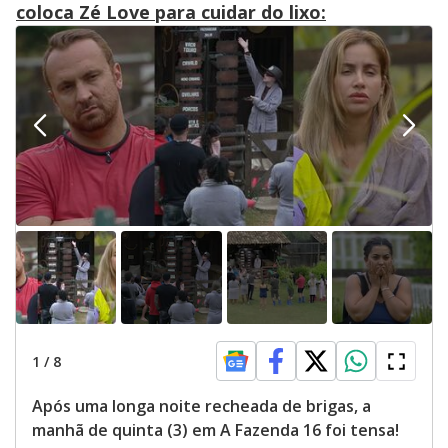
coloca Zé Love para cuidar do lixo:
y
M
V
u
d
o
i
d
e
o
1
/
8
Após uma longa noite recheada de brigas, a
manhã de quinta (3) em A Fazenda 16 foi tensa!