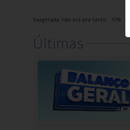
Exagerada, não era pra tanto - 10%
Últimas