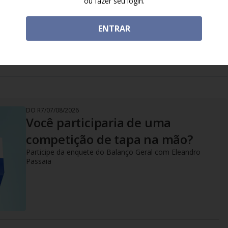
ou fazer seu login.
ENTRAR
DO R7
/
07/08/2026
Você participaria de uma
competição de tapa na mão?
Participe da enquete do Balanço Geral com Eleandro
Passaia