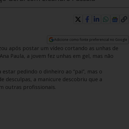
Adicione como fonte preferencial no Google
Opens in new window
izou após postar um vídeo cortando as unhas de
Ana Paula, a jovem fez unhas em gel, mas não
 estar pedindo o dinheiro ao “pai”, mas o
de desculpas, a manicure descobriu que a
m outras profissionais.