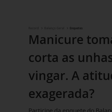
Record
Balanço Geral
Enquetes
Manicure toma
corta as unhas
vingar. A atitu
exagerada?
Participe da enquete do Balan