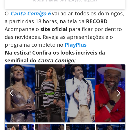
A post shared by PIZA (@cris.piza)
O
Canta Comigo 6
vai ao ar todos os domingos,
a partir das 18 horas, na tela da
RECORD
.
Acompanhe o
site oficial
para ficar por dentro
das novidades. Reveja as apresentações e o
programa completo no
PlayPlus
.
Na estica! Confira os looks incríveis da
semifinal do
Canta Comigo: