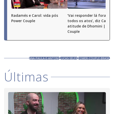
Radamés e Carol: vida pós
‘Vai responder lá fora por
Power Couple
todos os atos’, diz Carol 
atitude de Dhomini | Pow
Couple
ANA-PAULA-E-ANTONY
LUCAS-SELFIE
POWER-COUPLE-BRASIL
Últimas