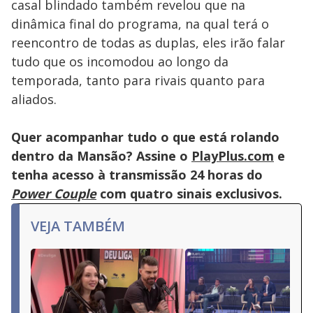
casal blindado também revelou que na
key
or
dinâmica final do programa, na qual terá o
activating
the
reencontro de todas as duplas, eles irão falar
close
button.
tudo que os incomodou ao longo da
temporada, tanto para rivais quanto para
aliados.
Quer acompanhar tudo o que está rolando
dentro da Mansão? Assine o
PlayPlus.com
e
tenha acesso à transmissão 24 horas do
Power Couple
com quatro sinais exclusivos.
VEJA TAMBÉM