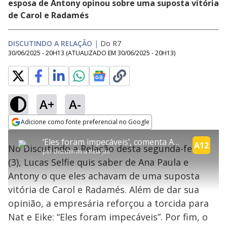
esposa de Antony opinou sobre uma suposta vitória
de Carol e Radamés
DISCUTINDO A RELAÇÃO
|
Do R7
30/06/2025 - 20H13
(ATUALIZADO EM
30/06/2025 - 20H13
)
A+
A-
explore
Adicione como fonte preferencial no Google
This
Opens in new window
‘Eles foram impecáveis’, comenta Ana Paula sobre jogo de Nat e Eike | Discutindo a Relação
is
A12
No Discutindo a Relação desta segunda-feira
a
Conteúdo bloqueado
por
Discutindo a Relação
modal
(3), Lucas Selfie quis saber de Ana Paula e
window.
Lamentamos, mas o vídeo que está tentando assisitr é de exibição
This
exclusiva em território brasileiro :-(
Antony o que eles achavam de uma suposta
modal
can
vitória de Carol e Radamés. Além de dar sua
be
closed
opinião, a empresária reforçou a torcida para
by
pressing
Nat e Eike: “Eles foram impecáveis”. Por fim, o
the
Escape