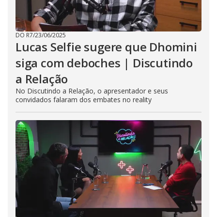
DO R7
/
23/06/2025
Lucas Selfie sugere que Dhomini
siga com deboches | Discutindo
a Relação
No Discutindo a Relação, o apresentador e seus
convidados falaram dos embates no reality