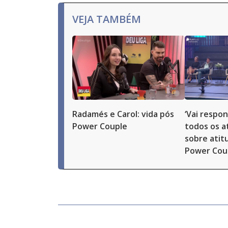
button.
VEJA TAMBÉM
Radamés e Carol: vida pós
‘Vai respon
Power Couple
todos os at
sobre atit
Power Cou