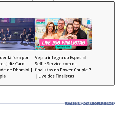
der lá fora por
Veja a íntegra do Especial
os’, diz Carol
Selfie Service com os
ude de Dhomini |
finalistas do Power Couple 7
ple
| Live dos Finalistas
LUCAS-SELFIE
POWER-COUPLE-BRASIL