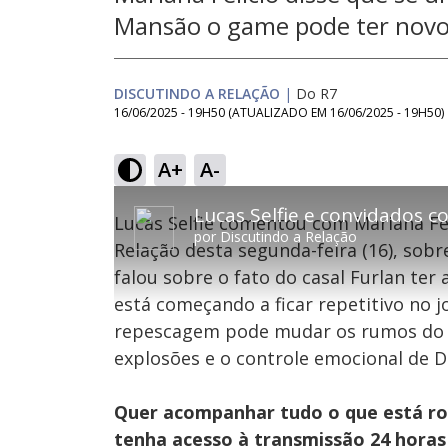
Mansão o game pode ter nov
DISCUTINDO A RELAÇÃO
|
Do R7
16/06/2025 - 19H50
(ATUALIZADO EM
16/06/2025 - 19H50
)
A+
A-
This
is
Lucas Selfie comentou com Mariana Fel
a
por
Discutindo a Relação
modal
Relação desta segunda-feira (16), so
window.
This
Con
falou sobre o fato do casal Furlan te
modal
can
está começando a ficar repetitivo no 
be
Lamentamos, mas o vídeo que está tentando 
closed
repescagem pode mudar os rumos do p
by
pressing
explosões e o controle emocional de D
the
Escape
key
or
Quer acompanhar tudo o que está ro
activating
the
tenha acesso à transmissão 24 hora
close