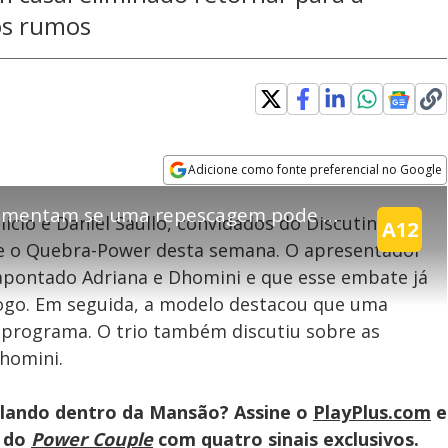
os rumos
explore
Adicione como fonte preferencial no Google
Opens in new window
Lucas Selfie e convidados comentam se uma repescagem pode ou não mudar o jogo | Discutindo a Relação
ício e Daniel Saullo, convidados do Discutindo a
A12
bre o Quebra-Power desta semana. O apresentador
teúdo bloqueado
r apontado Adriana e Dhomini e que esse embate já
jogo. Em seguida, a modelo destacou que uma
assisitr é de exibição exclusiva em território brasileiro :-(
rograma. O trio também discutiu sobre as
homini.
lando dentro da Mansão? Assine o
PlayPlus.com
e
s do
Power Couple
com quatro sinais exclusivos.