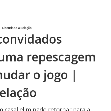
Discutindo a Relação
 convidados
uma repescagem
udar o jogo |
Relação
m casal eliminado retornar para a