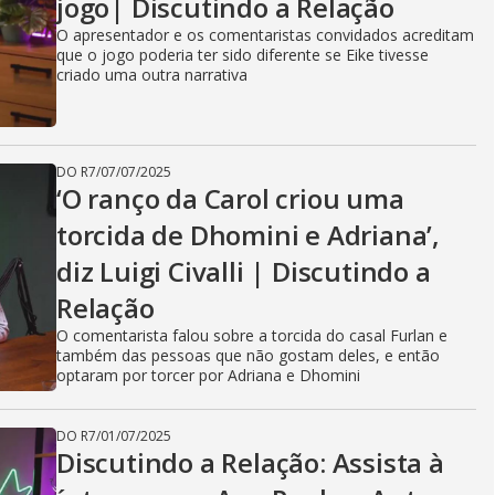
jogo| Discutindo a Relação
O apresentador e os comentaristas convidados acreditam
que o jogo poderia ter sido diferente se Eike tivesse
criado uma outra narrativa
DO R7
/
07/07/2025
‘O ranço da Carol criou uma
torcida de Dhomini e Adriana’,
diz Luigi Civalli | Discutindo a
Relação
O comentarista falou sobre a torcida do casal Furlan e
também das pessoas que não gostam deles, e então
optaram por torcer por Adriana e Dhomini
DO R7
/
01/07/2025
Discutindo a Relação: Assista à