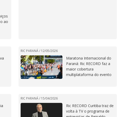
D
viços
ão ao
RIC PARANÁ /
12/05/2026
ova
Maratona Internacional do
Paraná: Ric RECORD faz a
maior cobertura
multiplataforma do evento
RIC PARANÁ /
15/04/2026
ia
Ric RECORD Curitiba traz de
volta à TV o programa de
entrevistas de Reinaldo