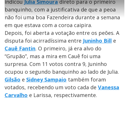
l
5
indicou
Julia Simoura
direto para o primeiro
i
0
1
e
%
l
s
0
e
h
banquinho, com a justificativa de que a peoa
e
s
n
a
g
e
r
u
g
não foi uma boa Fazendeira durante a semana
n
u
a
d
n
o
d
em que estava com a coroa caipira.
s
o
s
Depois, foi aberta a votação entre os peões. A
y
disputa foi acirradíssima entre
Juninho Bill
e
Cauê Fantin
. O primeiro, já era alvo do
M
V
u
d
“Grupão”, mas a mira em Cauê foi uma
o
surpresa. Com 11 votos contra 9, Juninho
i
ocupou o segundo banquinho ao lado de Julia.
Gilsão
e
Sidney Sampaio
também foram
votados, recebendo um voto cada de
d
Vanessa
Carvalho
e Larissa, respectivamente.
e