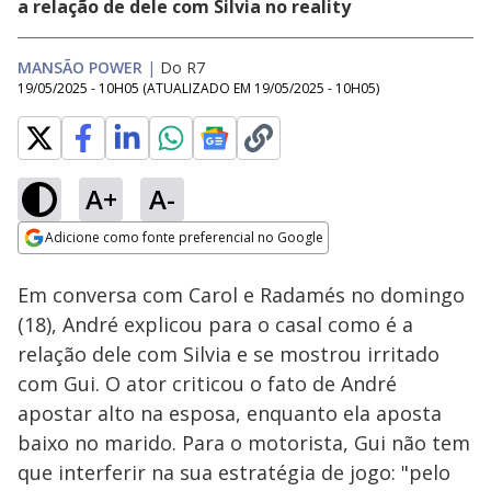
a relação de dele com Silvia no reality
MANSÃO POWER
|
Do R7
19/05/2025 - 10H05
(ATUALIZADO EM
19/05/2025 - 10H05
)
A+
A-
Loaded
:
41.40%
Adicione como fonte preferencial no Google
Ativar
Som
Opens in new window
Em conversa com Carol e Radamés no domingo
(18), André explicou para o casal como é a
relação dele com Silvia e se mostrou irritado
com Gui. O ator criticou o fato de André
apostar alto na esposa, enquanto ela aposta
baixo no marido. Para o motorista, Gui não tem
que interferir na sua estratégia de jogo: "pelo