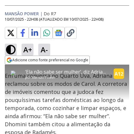
MANSÃO POWER
|
Do R7
10/07/2025 - 22H08
(ATUALIZADO EM
10/07/2025 - 22H08
)
A+
A-
explore
Adicione como fonte preferencial no Google
This
Opens in new window
‘Ela não sabe ser mulher’, diz Adriana sobre postura de Carol | Power Couple
is
A12
Em uma conversa no Quarto Uva, Adriana
a
Conteúdo bloqueado
por
Mansão Power
modal
reclamou sobre os modos de Carol. A corretora
window.
Lamentamos, mas o vídeo que está tentando assisitr é de exibição
This
exclusiva em território brasileiro :-(
de imóveis comentou que a judoca fez
modal
can
pouquíssimas tarefas domésticas ao longo da
be
closed
temporada, como cozinhar e limpar espaços, e
by
pressing
ainda afirmou: “Ela não sabe ser mulher”.
the
Escape
Dhomini também citou a alimentação da
key
or
esposa de Radamés.
activating