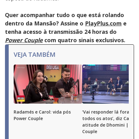
the
close
button.
Quer acompanhar tudo o que está rolando
dentro da Mansão? Assine o
PlayPlus.com
e
tenha acesso à transmissão 24 horas do
Power Couple
com quatro sinais exclusivos.
VEJA TAMBÉM
Radamés e Carol: vida pós
‘Vai responder lá fora por
Power Couple
todos os atos’, diz Carol 
atitude de Dhomini | Pow
Couple