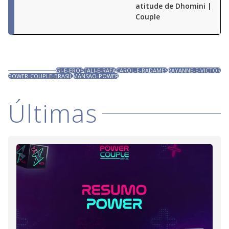
atitude de Dhomini | Pow
Couple
GI-E-EROS
TALI-E-RAFA
CAROL-E-RADAMES
RAYANNE-E-VICTOR
POWER-COUPLE-BRASIL
MANSAO-POWER
Últimas