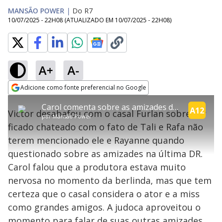
MANSÃO POWER
|
Do R7
10/07/2025 - 22H08
(ATUALIZADO EM
10/07/2025 - 22H08
)
A+
A-
explore
Adicione como fonte preferencial no Google
This
Opens in new window
Carol comenta sobre as amizades dela ao longo do jogo | Power Couple
is
A12
Victor desabafou com o casal Furlan sobre ter
a
Conteúdo bloqueado
por
Mansão Power
modal
ficado chateado com o fato de Tali e Rafa não
window.
Lamentamos, mas o vídeo que está tentando assisitr é de exibição
This
exclusiva em território brasileiro :-(
terem mencionado ele e Rayanne quando
modal
can
questionado sobre as amizades na última DR.
be
closed
Carol falou que a produtora estava muito
by
pressing
nervosa no momento da berlinda, mas que tem
the
Escape
certeza que o casal considera o ator e a miss
key
or
como grandes amigos. A judoca aproveitou o
activating
the
momento para falar de suas outras amizades,