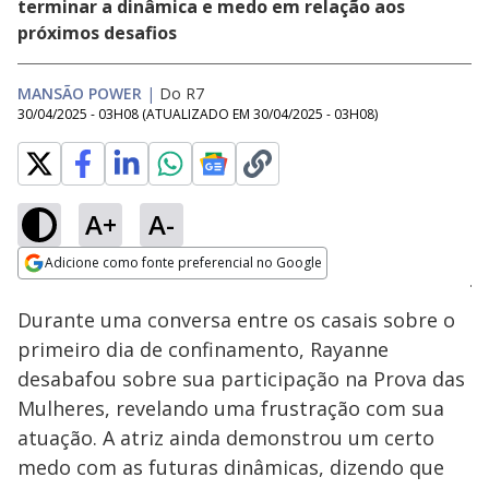
terminar a dinâmica e medo em relação aos
próximos desafios
MANSÃO POWER
|
Do R7
30/04/2025 - 03H08
(ATUALIZADO EM
30/04/2025 - 03H08
)
A+
A-
Loaded
:
39.00%
Adicione como fonte preferencial no Google
Ativar
Som
Opens in new window
Durante uma conversa entre os casais sobre o
primeiro dia de confinamento, Rayanne
desabafou sobre sua participação na Prova das
Mulheres, revelando uma frustração com sua
atuação. A atriz ainda demonstrou um certo
medo com as futuras dinâmicas, dizendo que