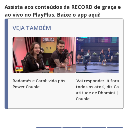
close
button.
Assista aos conteúdos da RECORD de graça e
ao vivo no PlayPlus. Baixe o app
aqui!
VEJA TAMBÉM
Radamés e Carol: vida pós
‘Vai responder lá fora por
Power Couple
todos os atos’, diz Carol 
atitude de Dhomini | Pow
Couple