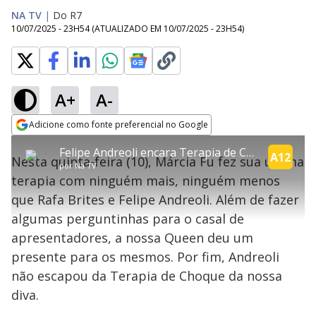
NA TV
|
Do R7
10/07/2025 - 23H54
(ATUALIZADO EM
10/07/2025 - 23H54
)
A+
A-
explore
Adicione como fonte preferencial no Google
This
Opens in new window
Felipe Andreoli encara Terapia de Choque de Márcia Fu | Power Couple
is
A12
Nesta quinta-feira (10), Márcia Fu fez sua última
a
Conteúdo bloqueado
por
Na TV
modal
terapia com ninguém mais, ninguém menos
window.
Lamentamos, mas o vídeo que está tentando assisitr é de exibição
This
exclusiva em território brasileiro :-(
que Rafa Brites e Felipe Andreoli. Além de fazer
modal
can
algumas perguntinhas para o casal de
be
closed
apresentadores, a nossa Queen deu um
by
pressing
presente para os mesmos. Por fim, Andreoli
the
Escape
não escapou da Terapia de Choque da nossa
key
or
diva.
activating
the