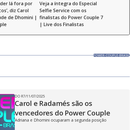
der lá fora por
Veja a íntegra do Especial
os’, diz Carol
Selfie Service com os
ude de Dhomini |
finalistas do Power Couple 7
ple
| Live dos Finalistas
POWER-COUPLE-BRASIL
DO R7
/
11/07/2025
Carol e Radamés são os
vencedores do Power Couple
Adriana e Dhomini ocuparam a segunda posição