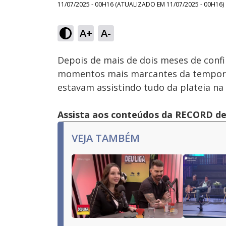
11/07/2025 - 00H16
(ATUALIZADO EM
11/07/2025 - 00H16
)
Loaded
:
9.25%
A+
A-
Ativar
Som
Depois de mais de dois meses de conf
momentos mais marcantes da temporada
estavam assistindo tudo da plateia na n
Assista aos conteúdos da RECORD de 
VEJA TAMBÉM