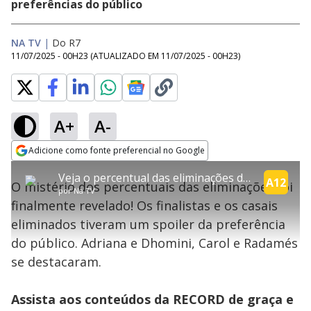
preferências do público
NA TV
|
Do R7
11/07/2025 - 00H23
(ATUALIZADO EM
11/07/2025 - 00H23
)
A+
A-
explore
Adicione como fonte preferencial no Google
This
Opens in new window
Veja o percentual das eliminações dos participantes | Power Couple
is
A12
O mistério dos percentuais das eliminações foi
a
Conteúdo bloqueado
por
Na TV
modal
finalmente revelado! Os finalistas e os casais
window.
Lamentamos, mas o vídeo que está tentando assisitr é de exibição
This
exclusiva em território brasileiro :-(
eliminados tiveram um spoiler da preferência
modal
can
do público. Adriana e Dhomini, Carol e Radamés
be
closed
se destacaram.
by
pressing
the
Escape
Assista aos conteúdos da RECORD de graça e
key