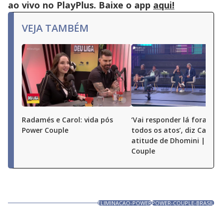
or
ao vivo no PlayPlus. Baixe o app
aqui!
activating
the
close
VEJA TAMBÉM
button.
Radamés e Carol: vida pós
‘Vai responder lá fora por
Power Couple
todos os atos’, diz Carol 
atitude de Dhomini | Pow
Couple
ELIMINACAO-POWER
POWER-COUPLE-BRASIL