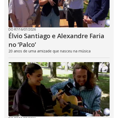
DO R7
/
16/07/2026
Élvio Santiago e Alexandre Faria
no ‘Palco’
20 anos de uma amizade que nasceu na música