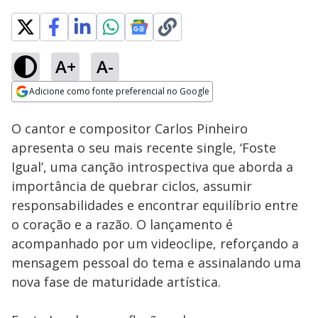
A+
A-
Loaded
:
20.18%
Adicione como fonte preferencial no Google
Ativar
Som
Opens in new window
O cantor e compositor Carlos Pinheiro
apresenta o seu mais recente single, ‘Foste
Igual’, uma canção introspectiva que aborda a
importância de quebrar ciclos, assumir
responsabilidades e encontrar equilíbrio entre
o coração e a razão. O lançamento é
acompanhado por um videoclipe, reforçando a
mensagem pessoal do tema e assinalando uma
nova fase de maturidade artística.