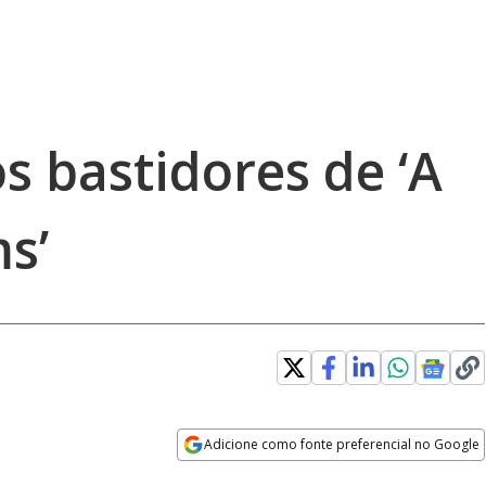
os bastidores de ‘A
s’
Adicione como fonte preferencial no Google
Velocidade
Opens in new window