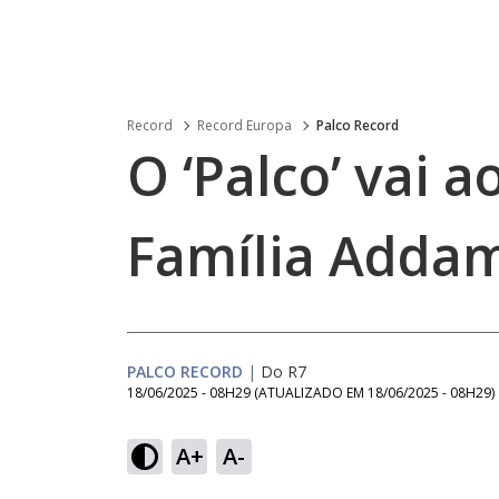
Record
Record Europa
Palco Record
O ‘Palco’ vai a
Família Addam
PALCO RECORD
|
Do R7
18/06/2025 - 08H29
(ATUALIZADO EM
18/06/2025 - 08H29
)
Loaded
:
29.03%
A+
A-
Ativar
Som