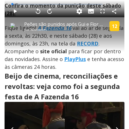
Confira o momento da punição deste sábado
L
o
a
(28):
S
d
u
C
P
V
A
P
F
e
b
o
l
o
v
u
d
t
m
a
l
a
l
:
Peões são punidos após Gui e Flor não cumprirem trato das ovelhas | A Fazenda 16
i
p
y
t
n
l
12
3
Fique ligado!
A Fazenda 16
vai ao ar de segunda
t
a
a
ç
s
.
por
Novidades
l
r
r
a
c
3
e
t
1
r
l
r
0
a sexta, às 22h30, e neste sábado (28) e aos
s
i
0
1
e
%
l
s
0
e
h
domingos, às 23h, na tela da
e
s
RECORD
.
n
a
g
e
r
u
g
Acompanhe o
site oficial
para ficar por dentro
n
u
a
d
n
o
d
das novidades. Assine o
PlayPlus
e tenha acesso
s
o
s
às câmeras 24 horas.
y
Beijo de cinema, reconciliações e
M
revoltas: veja como foi a segunda
V
u
d
o
festa de A Fazenda 16
i