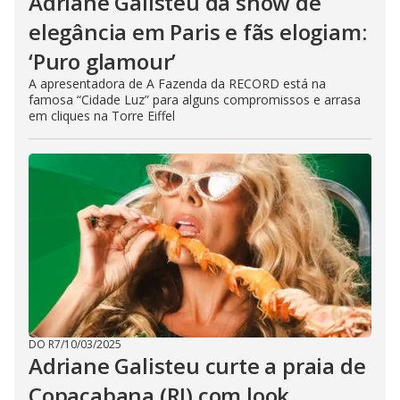
Adriane Galisteu dá show de
elegância em Paris e fãs elogiam:
‘Puro glamour’
A apresentadora de A Fazenda da RECORD está na
famosa “Cidade Luz” para alguns compromissos e arrasa
em cliques na Torre Eiffel
DO R7
/
10/03/2025
Adriane Galisteu curte a praia de
Copacabana (RJ) com look