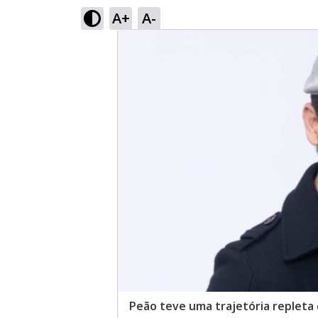
A+
A-
Peão teve uma trajetória repleta 