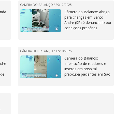
CÂMERA DO BALANÇO /
29/12/2025
enda
Câmera do Balanço: Abrigo
para crianças em Santo
André (SP) é denunciado por
condições precárias
CÂMERA DO BALANÇO /
17/10/2025
Câmera do Balanço:
ndré
Infestação de roedores e
insetos em hospital
 de
preocupa pacientes em São
Paulo
e