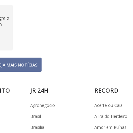
gra o
m
EJA MAIS NOTÍCIAS
NTO
JR 24H
RECORD
Agronegócio
Acerte ou Caia!
Brasil
A Ira do Herdeiro
Brasília
Amor em Ruínas