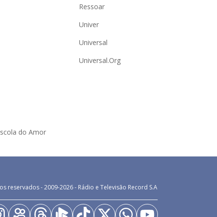
Ressoar
Univer
Universal
Universal.Org
Escola do Amor
os reservados - 2009-
2026
- Rádio e Televisão Record S.A