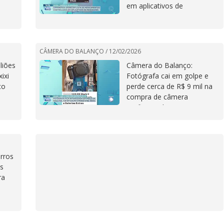
em aplicativos de
mensagem
CÂMERA DO BALANÇO /
12/02/2026
liões
Câmera do Balanço:
ixi
Fotógrafa cai em golpe e
co
perde cerca de R$ 9 mil na
compra de câmera
profissional
rros
os
ra