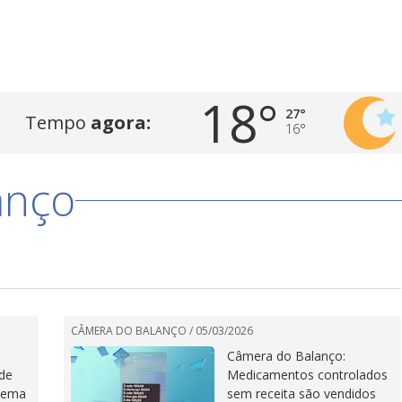
18°
27°
Tempo
agora:
16°
anço
CÂMERA DO BALANÇO /
05/03/2026
Câmera do Balanço:
de
Medicamentos controlados
quema
sem receita são vendidos