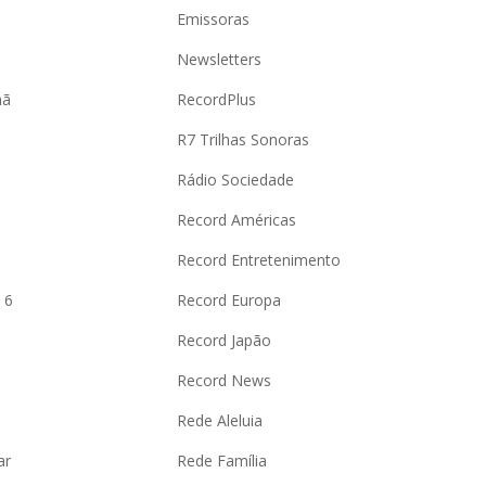
Emissoras
Newsletters
hã
RecordPlus
R7 Trilhas Sonoras
Rádio Sociedade
Record Américas
o
Record Entretenimento
 6
Record Europa
Record Japão
Record News
Rede Aleluia
ar
Rede Família