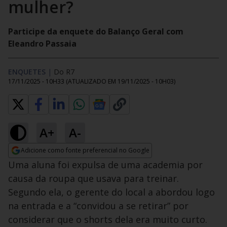
mulher?
Participe da enquete do Balanço Geral com
Eleandro Passaia
ENQUETES
|
Do R7
17/11/2025 - 10H33
(ATUALIZADO EM
19/11/2025 - 10H03
)
A+
A-
Adicione como fonte preferencial no Google
Opens in new window
Uma aluna foi expulsa de uma academia por
causa da roupa que usava para treinar.
Segundo ela, o gerente do local a abordou logo
na entrada e a “convidou a se retirar” por
considerar que o shorts dela era muito curto.