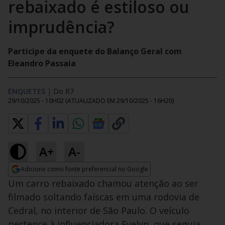
rebaixado é estiloso ou
imprudência?
Participe da enquete do Balanço Geral com
Eleandro Passaia
ENQUETES
|
Do R7
29/10/2025 - 10H02
(ATUALIZADO EM
29/10/2025 - 16H20
)
A+
A-
Adicione como fonte preferencial no Google
Opens in new window
Um carro rebaixado chamou atenção ao ser
filmado soltando faíscas em uma rodovia de
Cedral, no interior de São Paulo. O veículo
pertence à influenciadora Evelyn, que seguia