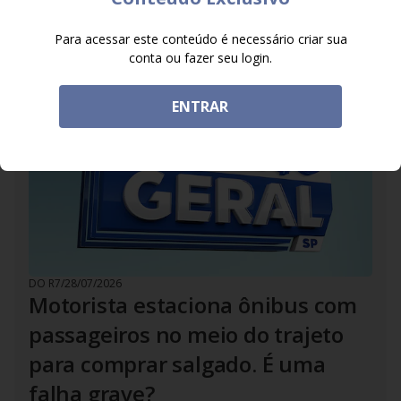
traiçoeira?
Participe da enquete do Balanço Geral com Eleandro
Para acessar este conteúdo é necessário criar sua
Passaia
conta ou fazer seu login.
ENTRAR
DO R7
/
28/07/2026
Motorista estaciona ônibus com
passageiros no meio do trajeto
para comprar salgado. É uma
falha grave?