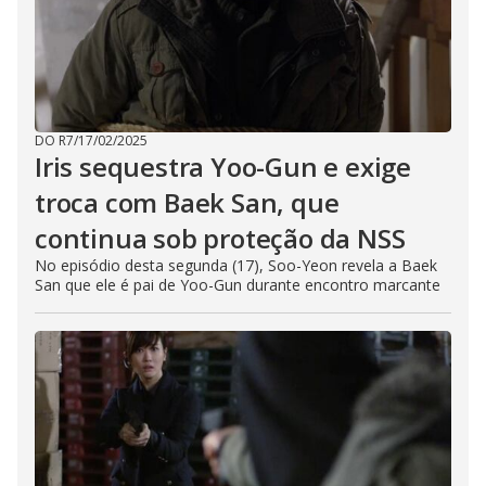
DO R7
/
17/02/2025
Iris sequestra Yoo-Gun e exige
troca com Baek San, que
continua sob proteção da NSS
No episódio desta segunda (17), Soo-Yeon revela a Baek
San que ele é pai de Yoo-Gun durante encontro marcante