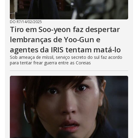
DO R7
/
14/02/2025
Tiro em Soo-yeon faz despertar
lembranças de Yoo-Gun e
agentes da IRIS tentam matá-lo
Sob ameaça de míssil, serviço secreto do sul faz acordo
para tentar frear guerra entre as Coreias