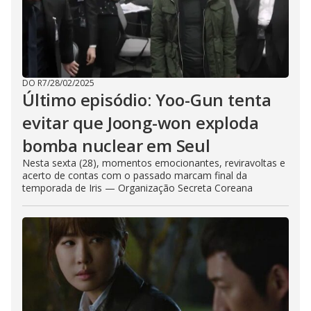
DO R7
/
28/02/2025
Último episódio: Yoo-Gun tenta
evitar que Joong-won exploda
bomba nuclear em Seul
Nesta sexta (28), momentos emocionantes, reviravoltas e
acerto de contas com o passado marcam final da
temporada de Iris — Organização Secreta Coreana