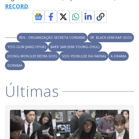
RECORD
.
IRIS - ORGANIZAÇÃO SECRETA COREANA
SR. BLACK (KIM KAP-SOO)
YOO-GUN (JANG HYUK)
BAEK SAN (KIM YOUNG-CHUL)
JOONG-WON (LEE BEOM-SOO)
SOO-YEON (LEE DA HAENA)
K-DRAMA
DORAMA
Últimas