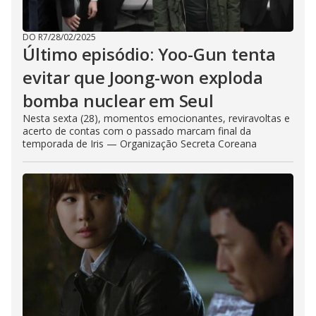
DO R7
/
28/02/2025
Último episódio: Yoo-Gun tenta
evitar que Joong-won exploda
bomba nuclear em Seul
Nesta sexta (28), momentos emocionantes, reviravoltas e
acerto de contas com o passado marcam final da
temporada de Iris — Organização Secreta Coreana