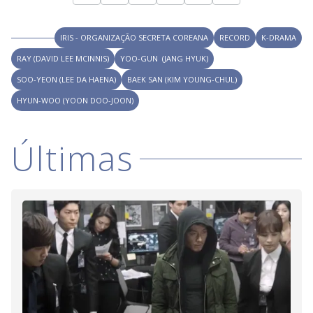
IRIS - ORGANIZAÇÃO SECRETA COREANA
RECORD
K-DRAMA
RAY (DAVID LEE MCINNIS)
YOO-GUN (JANG HYUK)
SOO-YEON (LEE DA HAENA)
BAEK SAN (KIM YOUNG-CHUL)
HYUN-WOO (YOON DOO-JOON)
Últimas