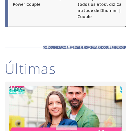
Power Couple
todos os atos’, diz Carol 
atitude de Dhomini | Pow
Couple
CAROL-E-RADAMES
NAT-E-EIKE
POWER-COUPLE-BRASIL
Últimas