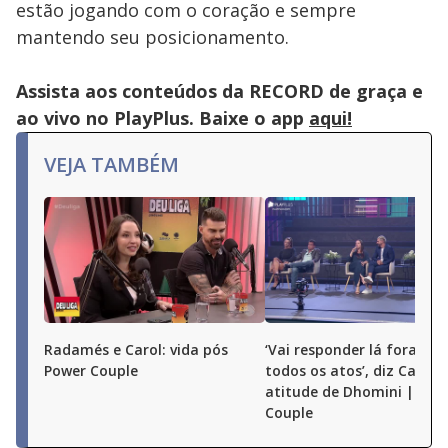
or
estão jogando com o coração e sempre
activating
the
mantendo seu posicionamento.
close
button.
Assista aos conteúdos da RECORD de graça e
ao vivo no PlayPlus. Baixe o app
aqui!
VEJA TAMBÉM
Radamés e Carol: vida pós
‘Vai responder lá fora por
Power Couple
todos os atos’, diz Carol 
atitude de Dhomini | Pow
Couple