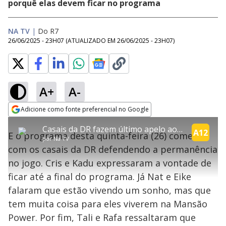
porquê elas devem ficar no programa
NA TV
|
Do R7
26/06/2025 - 23H07
(ATUALIZADO EM
26/06/2025 - 23H07
)
A+
A-
explore
Adicione como fonte preferencial no Google
This
Opens in new window
Casais da DR fazem último apelo ao público para permanecerem no jogo | Power Couple
is
A12
E o programa desta quinta-feira (26) começou
a
Conteúdo bloqueado
por
Na TV
modal
com os casais da DR defendendo a permanência
window.
Lamentamos, mas o vídeo que está tentando assisitr é de exibição
This
exclusiva em território brasileiro :-(
no jogo. Cris e Kadu expressaram a vontade de
modal
can
ficar até a final do programa. Já Nat e Eike
be
closed
falaram que estão vivendo um sonho, mas que
by
pressing
tem muita coisa para eles viverem na Mansão
the
Escape
Power. Por fim, Tali e Rafa ressaltaram que
key