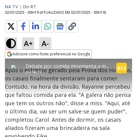
NA TV
|
Do R7
02/07/2025 - 00H19
(ATUALIZADO EM
02/07/2025 - 00H19
)
A+
A-
explore
Adicione como fonte preferencial no Google
This
Opens in new window
Debate por comida movimenta a mansão | Power Couple
is
A12
Após o estresse gerado pela Prova dos Homens,
a
Conteúdo bloqueado
por
Na TV
modal
os casais finalmente sentaram para comer.
window.
Lamentamos, mas o vídeo que está tentando assisitr é de exibição
This
exclusiva em território brasileiro :-(
Contudo, na hora da divisão, Rayanne percebeu
modal
can
que faltou comida para ela. "A galera não pensa
be
closed
que tem os outros não", disse a miss. "Aqui, até
by
pressing
o último dia, vai ser um salve-se quem puder",
the
Escape
completou Carol. Antes de dormir, os casais
key
or
aliados fizeram uma brincadeira na sala
activating
the
envolvendo Eike.