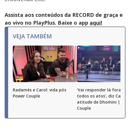
close
button.
Assista aos conteúdos da RECORD de graça e
ao vivo no PlayPlus. Baixe o app
aqui!
VEJA TAMBÉM
Radamés e Carol: vida pós
‘Vai responder lá fora por
Power Couple
todos os atos’, diz Carol 
atitude de Dhomini | Pow
Couple